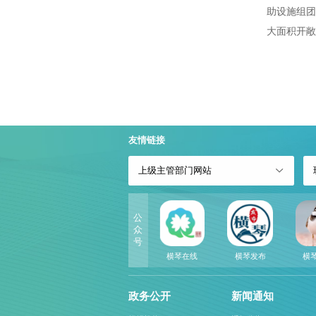
助设施组团
大面积开敞
友情链接
上级主管部门网站
公
众
号
横琴在线
横琴发布
横
政务公开
新闻通知