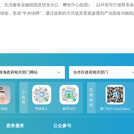
、生活服务设施组团及研发办公、孵化中心组团），以环形车行道联系各
绿地，形成“中央绿肺”，通过放射的方式使其景观渗透到产业园各功能
珠海政府相关部门网站
合作区政府相关部门
应
小
用
程
程
序
序
琴湿地
琴碳星人
横琴出行
澳门出行 AppGallery
政务服务
公众参与