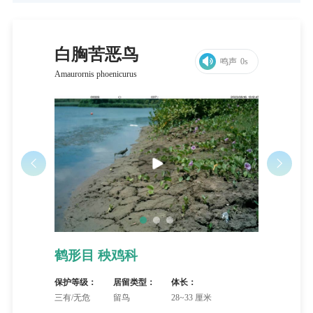
白胸苦恶鸟
鸣声
0s
Amaurornis phoenicurus
鹤形目 秧鸡科
保护等级：
居留类型：
体长：
三有/无危
留鸟
28~33 厘米