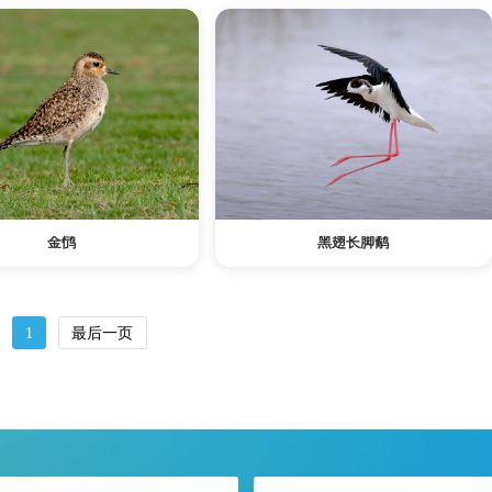
金鸻
黑翅长脚鹬
1
最后一页