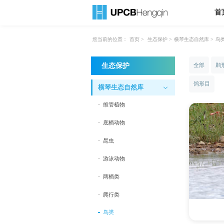
首
您当前的位置：
首页
>
生态保护
>
横琴生态自然库
>
鸟
全部
鹈
生态保护
鸽形目
横琴生态自然库
维管植物
底栖动物
昆虫
游泳动物
两栖类
爬行类
鸟类