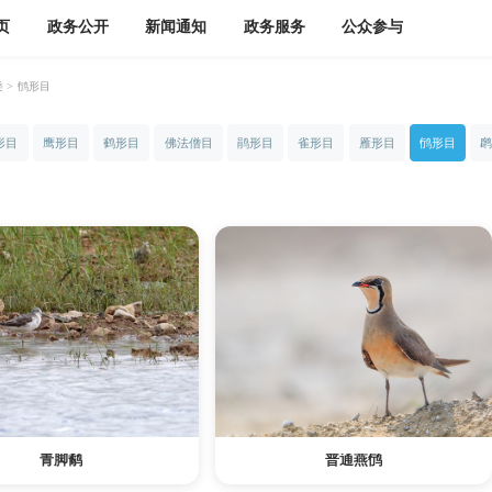
页
政务公开
新闻通知
政务服务
公众参与
类
>
鸻形目
形目
鹰形目
鹤形目
佛法僧目
鹃形目
雀形目
雁形目
鸻形目
青脚鹬
普通燕鸻