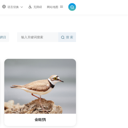
语言切换
无障碍
网站地图
䴙䴘目
搜 索
金眶鸻