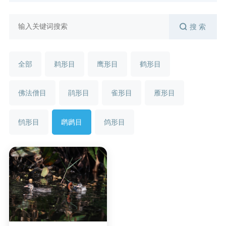
搜 索
全部
鹈形目
鹰形目
鹤形目
佛法僧目
鹃形目
雀形目
雁形目
鸻形目
䴙䴘目
鸽形目