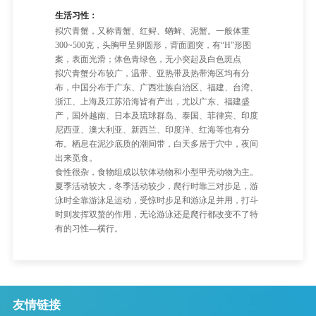
生活习性：
拟穴青蟹，又称青蟹、红鲟、蝤蛑、泥蟹。一般体重
300~500克，头胸甲呈卵圆形，背面圆突，有“H”形图
案，表面光滑；体色青绿色，无小突起及白色斑点
拟穴青蟹分布较广，温带、亚热带及热带海区均有分
布，中国分布于广东、广西壮族自治区、福建、台湾、
浙江、上海及江苏沿海皆有产出，尤以广东、福建盛
产，国外越南、日本及琉球群岛、泰国、菲律宾、印度
尼西亚、澳大利亚、新西兰、印度洋、红海等也有分
布。栖息在泥沙底质的潮间带，白天多居于穴中，夜间
出来觅食。
食性很杂，食物组成以软体动物和小型甲壳动物为主。
夏季活动较大，冬季活动较少，爬行时靠三对步足，游
泳时全靠游泳足运动，受惊时步足和游泳足并用，打斗
时则发挥双螯的作用，无论游泳还是爬行都改变不了特
有的习性—横行。
友情链接