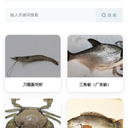
搜 索
刀额新对虾
三角鲂（广东鲂）