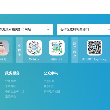
珠海政府相关部门网站
合作区政府相关部门
应
小
用
程
程
序
序
琴湿地
琴碳星人
横琴出行
澳门出行 AppGallery
政务服务
公众参与
业务办理
民意征集
下载专区
联系我们
备案企业和人员
横琴电子地图
系统平台