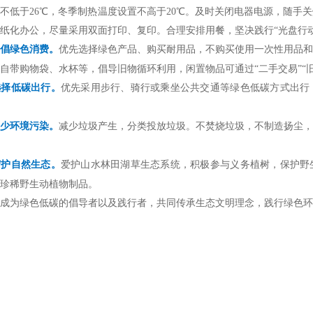
不低于26℃，冬季制热温度设置不高于20℃。及时关闭电器电源，随手
纸化办公，尽量采用双面打印、复印。合理安排用餐，坚决践行“光盘行动
倡绿色消费。
优先选择绿色产品、购买耐用品，不购买使用一次性用品
自带购物袋、水杯等，倡导旧物循环利用，闲置物品可通过“二手交易”“
选择低碳出行。
优先采用步行、骑行或乘坐公共交通等绿色低碳方式出行
少环境污染。
减少垃圾产生，分类投放垃圾。不焚烧垃圾，不制造扬尘
守护自然生态。
爱护山水林田湖草生态系统，积极参与义务植树，保护野
珍稀野生动植物制品。
为绿色低碳的倡导者以及践行者，共同传承生态文明理念，践行绿色环