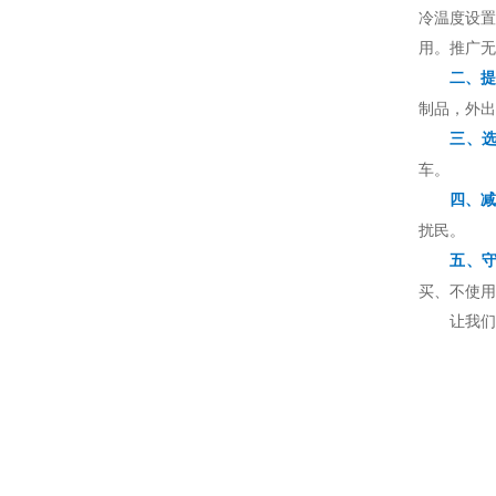
冷温度设置
用。推广无
二、提
制品，外出
三、
车。
四、减
扰民。
五、
买、不使用
让我们成