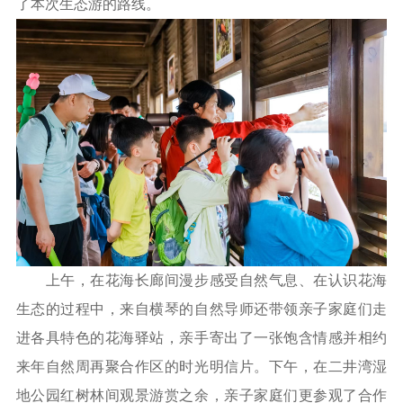
了本次生态游的路线。
上午，在花海长廊间漫步感受自然气息、在认识花海
生态的过程中，来自横琴的自然导师还带领亲子家庭们走
进各具特色的花海驿站，亲手寄出了一张饱含情感并相约
来年自然周再聚合作区的时光明信片。下午，在二井湾湿
地公园红树林间观景游赏之余，亲子家庭们更参观了合作