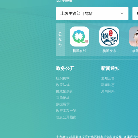
友情链接
上级主管部门网站
公
众
号
横琴在线
横琴发布
横
政务公开
新闻通知
组织机构
通知公告
政策法规
新闻动态
财政预决算
局内风采
采购招标
数据展示
政府工程一览
信息公开指南
主办单位:横琴粤澳深度合作区城市规划和建设局
备案序号:粤