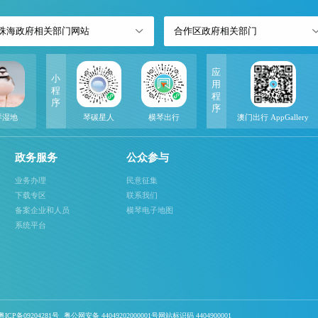
珠海政府相关部门网站
合作区政府相关部门
应
小
用
程
程
序
序
琴湿地
琴碳星人
横琴出行
澳门出行 AppGallery
政务服务
公众参与
业务办理
民意征集
下载专区
联系我们
备案企业和人员
横琴电子地图
系统平台
ICP备09204281号
粤公网安备 44049202000001号网站标识码 4404900001