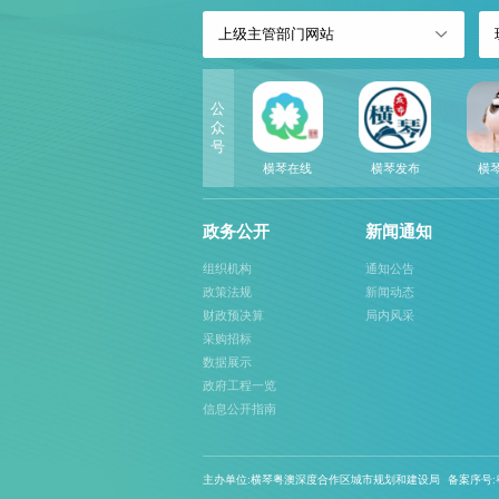
上级主管部门网站
公
众
号
横琴在线
横琴发布
横
政务公开
新闻通知
组织机构
通知公告
政策法规
新闻动态
财政预决算
局内风采
采购招标
数据展示
政府工程一览
信息公开指南
主办单位:横琴粤澳深度合作区城市规划和建设局
备案序号:粤