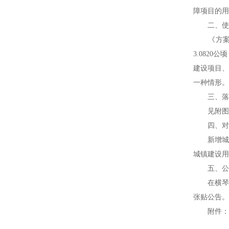
障项目的用
二、使用
《方案》
3.082
建设项目、
一种情形。
三、落实
见附图
四、对土
新增城镇
城镇建设用地
五、公
在横琴粤
张贴公告。
附件：1
2、横琴