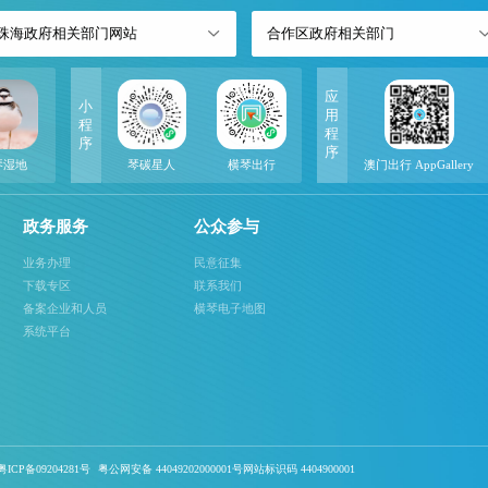
珠海政府相关部门网站
合作区政府相关部门
应
小
用
程
程
序
序
琴湿地
琴碳星人
横琴出行
澳门出行 AppGallery
政务服务
公众参与
业务办理
民意征集
下载专区
联系我们
备案企业和人员
横琴电子地图
系统平台
ICP备09204281号
粤公网安备 44049202000001号网站标识码 4404900001