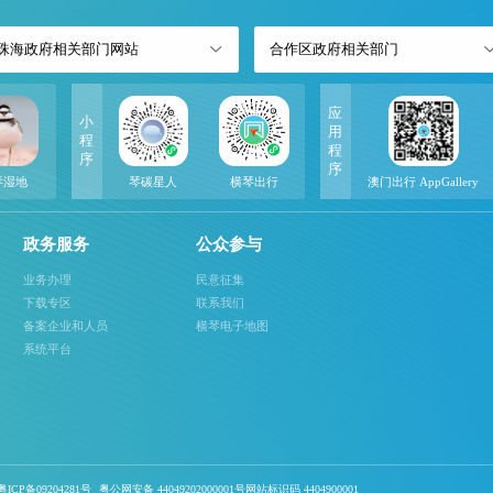
珠海政府相关部门网站
合作区政府相关部门
应
小
用
程
程
序
序
琴湿地
琴碳星人
横琴出行
澳门出行 AppGallery
政务服务
公众参与
业务办理
民意征集
下载专区
联系我们
备案企业和人员
横琴电子地图
系统平台
ICP备09204281号
粤公网安备 44049202000001号网站标识码 4404900001