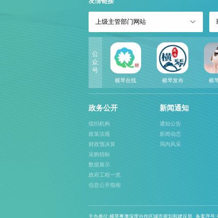
友情链接
上级主管部门网站
公
众
号
横琴在线
横琴发布
横
政务公开
新闻通知
组织机构
通知公告
政策法规
新闻动态
财政预决算
局内风采
采购招标
数据展示
政府工程一览
信息公开指南
主办单位:横琴粤澳深度合作区城市规划和建设局
备案序号:粤