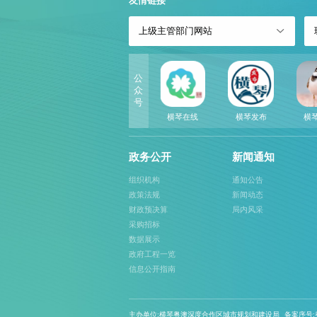
友情链接
上级主管部门网站
公
众
号
横琴在线
横琴发布
横
政务公开
新闻通知
组织机构
通知公告
政策法规
新闻动态
财政预决算
局内风采
采购招标
数据展示
政府工程一览
信息公开指南
主办单位:横琴粤澳深度合作区城市规划和建设局
备案序号:粤