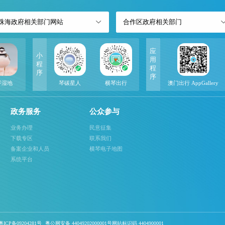
珠海政府相关部门网站
合作区政府相关部门
应
小
用
程
程
序
序
琴湿地
琴碳星人
横琴出行
澳门出行 AppGallery
政务服务
公众参与
业务办理
民意征集
下载专区
联系我们
备案企业和人员
横琴电子地图
系统平台
ICP备09204281号
粤公网安备 44049202000001号网站标识码 4404900001