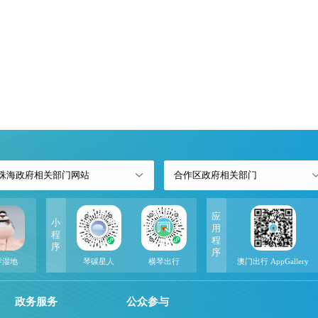
珠海政府相关部门网站
合作区政府相关部门
应
小
用
程
程
序
序
琴湿地
琴碳星人
横琴出行
澳门出行 AppGallery
政务服务
公众参与