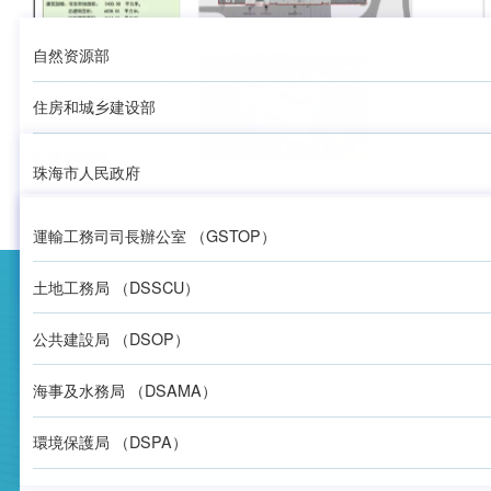
自然资源部
住房和城乡建设部
交通运输部
珠海市人民政府
生态环境部
自然资源局
横琴粤澳深度合作区
運輸工務司司長辦公室 （GSTOP）
广东省自然资源厅
住房和城乡建设局
友情链接
民生事务局
土地工務局 （DSSCU）
广东省住房和城乡建设厅
生态环境局
上级主管部门网站
发展改革和统计局
公共建設局 （DSOP）
广东省交通运输厅
金融发展局
珠海政府相关部门网站
海事及水務局 （DSAMA）
广东省生态环境厅
環境保護局 （DSPA）
合作区政府相关部门