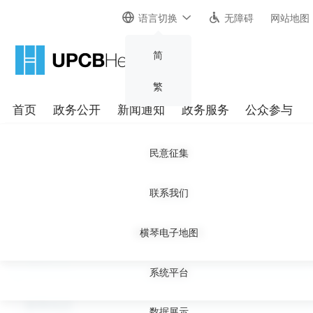
语言切换
无障碍
网站地图
简
繁
首页
政务公开
新闻通知
政务服务
公众参与
组织机构
通知公告
业务办理
民意征集
您当前的位置：
首页
>
新闻通知
>
通知公告
>
规划管理
政策法规
新闻动态
下载专区
联系我们
新闻通知
备案企业和人员
横琴电子地图
财政预决算
局内风采
通知公告
采购招标
系统平台
新闻动态
数据展示