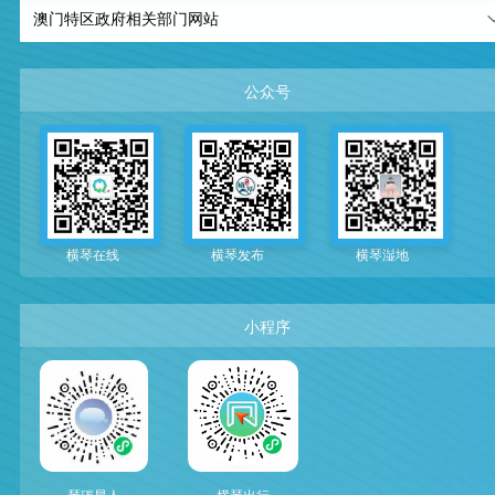
交通事務局 （DSAT）
澳门特区政府相关部门网站
民航局 （AACM）
公众号
郵電局 （CTT）
房屋局 （IH）
地圖繪製暨地籍局 （DSCC）
横琴在线
横琴发布
横琴湿地
地球物理暨氣象局 （SMG）
小程序
琴碳星人
横琴出行