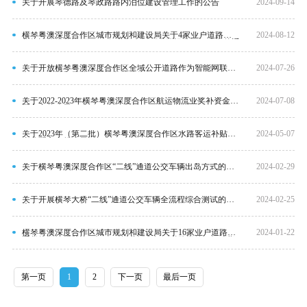
关于开展琴德路及琴政路路内泊位建设管理工作的公告
2024-09-14
横琴粤澳深度合作区城市规划和建设局关于4家业户道路普通
2024-08-12
货物运输经营许可证、5辆营运车辆《道路运输证》逾期的通
告
关于开放横琴粤澳深度合作区全域公开道路作为智能网联汽
2024-07-26
车道路测试和示范应用路段的公告
关于2022-2023年横琴粤澳深度合作区航运物流业奖补资金分
2024-07-08
配方案的公示
关于2023年（第二批）横琴粤澳深度合作区水路客运补贴资
2024-05-07
金分配方案的公示
关于横琴粤澳深度合作区“二线”通道公交车辆出岛方式的通
2024-02-29
告
关于开展横琴大桥“二线”通道公交车辆全流程综合测试的公
2024-02-25
告
横琴粤澳深度合作区城市规划和建设局关于16家业户道路普
2024-01-22
通货物运输经营许可证、65辆营运车辆《道路运输证》逾期
的通告
第一页
1
2
下一页
最后一页