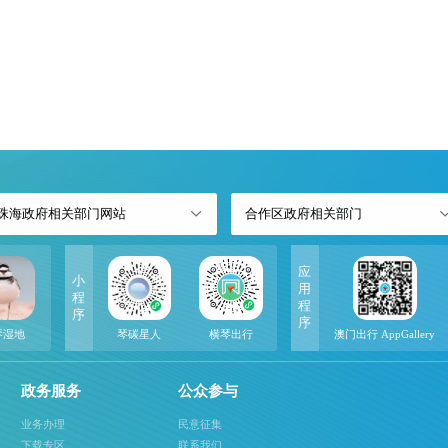
珠海政府相关部门网站
合作区政府相关部门
应
小
用
程
程
序
序
琴湿地
琴碳星人
横琴出行
澳门出行 AppGallery
政务服务
公众参与
业务办理
民意征集
下载专区
联系我们