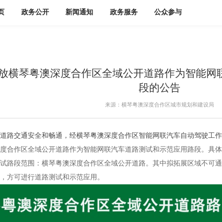
页
政务公开
新闻通知
政务服务
公众参与
放横琴粤澳深度合作区全域公开道路作为智能网
段的公告
来源：横琴粤澳深度合作区城市规划和建设局
道路交通安全和畅通，经横琴粤澳深度合作区智能网联汽车自动驾驶工作
度合作区全域公开道路作为智能网联汽车道路测试和示范应用路段。具体
试路段范围：横琴粤澳深度合作区全域公开道路。其中拟拓展区域不可通
，方可进行道路测试和示范应用。