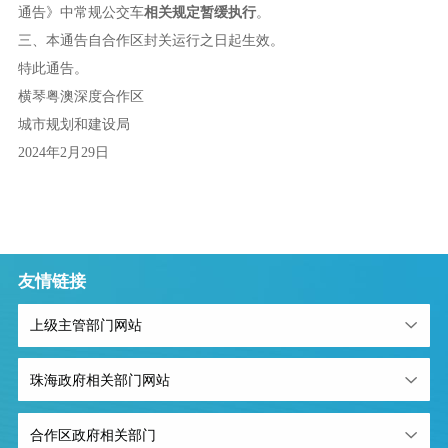
通告》中常规公交车
相关规定暂缓执行
。
三、本通告自合作区封关运行之日起生效。
特此通告。
横琴粤澳深度合作区
城市规划和建设局
2024年2月29日
友情链接
上级主管部门网站
珠海政府相关部门网站
合作区政府相关部门