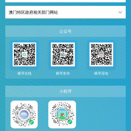
澳门特区政府相关部门网站
公众号
横琴在线
横琴发布
横琴湿地
小程序