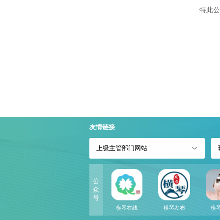
特此公
友情链接
上级主管部门网站
公
众
号
横琴在线
横琴发布
横