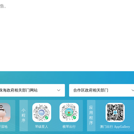
告。
横琴粤
珠海政府相关部门网站
合作区政府相关部门
应
小
用
程
程
序
序
琴湿地
琴碳星人
横琴出行
澳门出行 AppGallery