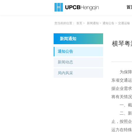
首
您当前的位置：
首页
>
新闻通知
>
通知公告
>
交通运输
新闻通知
横琴粤
通知公告
新闻动态
为保障我区
局内风采
东省交通运
据企业需求
将有关情况
一、截至2
二、新增市
止，按照企
运力在特殊