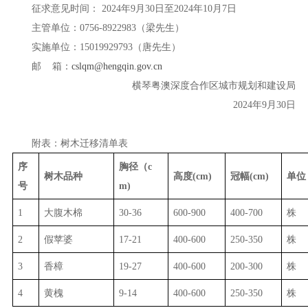
征求意见时间： 2024年9月30日至2024年10月7日
主管单位：0756-8922983（梁先生）
实施单位：15019929793（唐先生）
邮 箱：
cslqm@hengqin.gov.cn
横琴粤澳深度合作区城市规划和建设局
2024年9月30日
附表：树木迁移清单表
序
胸径（c
树木品种
高度(cm)
冠幅(cm)
单位
号
m)
1
大腹木棉
30-36
600-900
400-700
株
2
假苹婆
17-21
400-600
250-350
株
3
香樟
19-27
400-600
200-300
株
4
黄槐
9-14
400-600
250-350
株