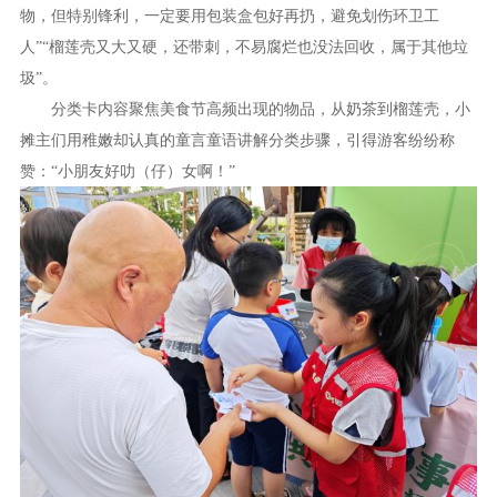
物，但特别锋利，一定要用包装盒包好再扔，避免划伤环卫工
人”“榴莲壳又大又硬，还带刺，不易腐烂也没法回收，属于其他垃
圾”。
分类卡内容聚焦美食节高频出现的物品，从奶茶到榴莲壳，小
摊主们用稚嫩却认真的童言童语讲解分类步骤，引得游客纷纷称
赞：“小朋友好叻（仔）女啊！”