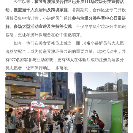
今年以来，
横琴粤澳深度合作区已开展111场垃圾分类宣传活
动，覆盖逾千人次居民及跨境家庭
。暑期期间，合作区还专门开设
讲解员集中培训营，小讲解员们通过
参与垃圾分类科普中心日常讲
解、多场大型活动宣讲及主持等实践
，不仅早早筑牢垃圾分类知识
基础，更让琴澳环保理念在心中悄然萌芽。
如今，他们在美食节摊位上独当一面，
8名
小讲解员与大志愿
者默契配合，成为传递琴澳环保共识的重要力量。此次活动中，共
有
977名
游客参与互动游戏，更有
38人
在体验后成功注册为垃圾分
类志愿者，让环保行动进一步落地。