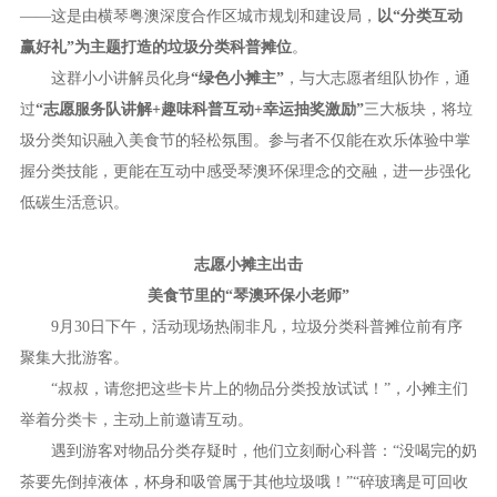
——这是由横琴粤澳深度合作区城市规划和建设局，
以“分类互动
赢好礼”为主题打造的垃圾分类科普摊位
。
这群小小讲解员化身
“绿色小摊主”
，与大志愿者组队协作，通
过
“志愿服务队讲解+趣味科普互动+幸运抽奖激励”
三大板块，将垃
圾分类知识融入美食节的轻松氛围。参与者不仅能在欢乐体验中掌
握分类技能，更能在互动中感受琴澳环保理念的交融，进一步强化
低碳生活意识。
志愿小摊主出击
美食节里的“琴澳环保小老师”
9月30日下午，活动现场热闹非凡，垃圾分类科普摊位前有序
聚集大批游客。
“叔叔，请您把这些卡片上的物品分类投放试试！”，小摊主们
举着分类卡，主动上前邀请互动。
遇到游客对物品分类存疑时，他们立刻耐心科普：“没喝完的奶
茶要先倒掉液体，杯身和吸管属于其他垃圾哦！”“碎玻璃是可回收