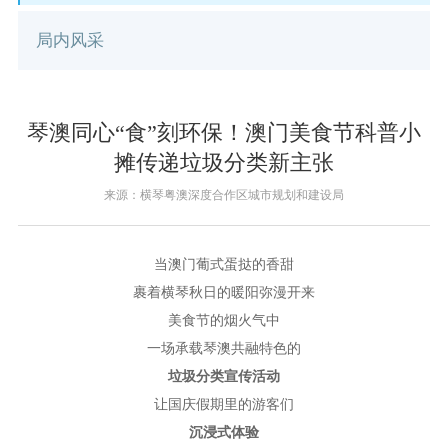
局内风采
琴澳同心“食”刻环保！澳门美食节科普小
摊传递垃圾分类新主张
来源：横琴粤澳深度合作区城市规划和建设局
当澳门葡式蛋挞的香甜
裹着横琴秋日的暖阳弥漫开来
美食节的烟火气中
一场承载琴澳共融特色的
垃圾分类宣传活动
让国庆假期里的游客们
沉浸式体验