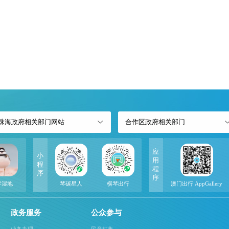
珠海政府相关部门网站
合作区政府相关部门
应
小
用
程
程
序
序
琴湿地
琴碳星人
横琴出行
澳门出行 AppGallery
政务服务
公众参与