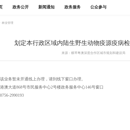
页
政务公开
新闻通知
政务服务
公众参与
>
林业管理
划定本行政区域内陆生野生动物疫源疫病检
来源：横琴粤澳深度合作区城市规划和建设局
该业务暂未开通线上办理，请到线下窗口办理。
港澳大道868号市民服务中心2号楼政务服务中心146号窗口
0756-2990193