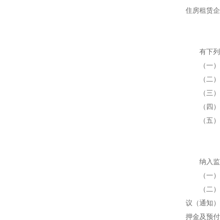
住房租赁企
有下列情
（一）住
（二）住
（三）人
（四）住
（五）住
纳入监管
（一）住
（二）发
议（通知）
押金及预付