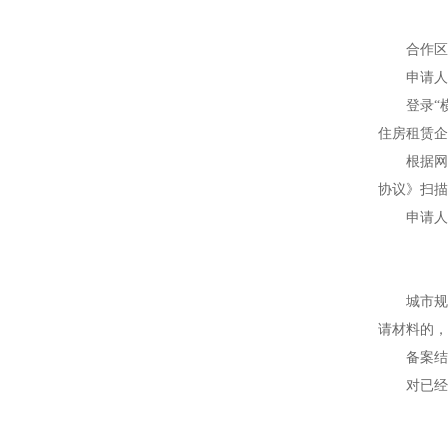
合作区住
申请人按
登录“横
住房租赁企
根据网页
协议》扫描
申请人应
城市规划
请材料的，
备案结果
对已经通