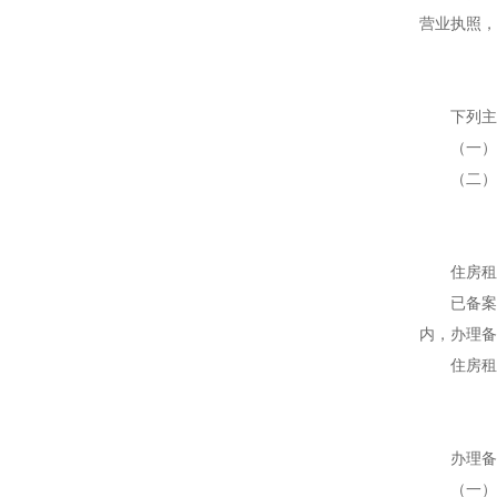
营业执照，
下列主体
（一）住
（二）转
住房租赁
已备案的
内，办理备
住房租赁
办理备案
（一）依