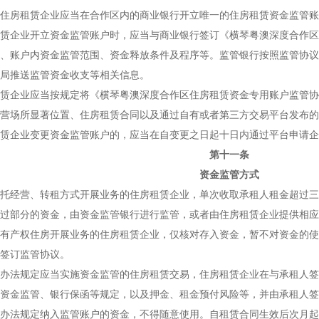
房租赁企业应当在合作区内的商业银行开立唯一的住房租赁资金监管账
企业开立资金监管账户时，应当与商业银行签订《横琴粤澳深度合作区
、账户内资金监管范围、资金释放条件及程序等。监管银行按照监管协议
局推送监管资金收支等相关信息。
企业应当按规定将《横琴粤澳深度合作区住房租赁资金专用账户监管协
营场所显著位置、住房租赁合同以及通过自有或者第三方交易平台发布的
企业变更资金监管账户的，应当在自变更之日起十日内通过平台申请企
第十一条
资金监管方式
经营、转租方式开展业务的住房租赁企业，单次收取承租人租金超过三
过部分的资金，由资金监管银行进行监管，或者由住房租赁企业提供相应
产权住房开展业务的住房租赁企业，仅核对存入资金，暂不对资金的使
签订监管协议。
法规定应当实施资金监管的住房租赁交易，住房租赁企业在与承租人签
资金监管、银行保函等规定，以及押金、租金预付风险等，并由承租人签
法规定纳入监管账户的资金，不得随意使用。自租赁合同生效后次月起