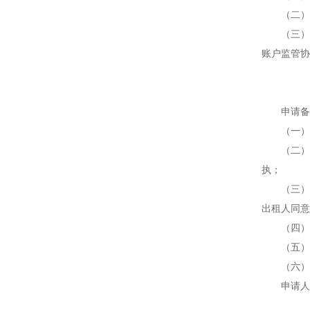
（二）有
（三）在
账户监管协
申请备案
（一）企
（二）企
执；
（三）合
出租人同意
（四）《
（五）《
（六）《
申请人应