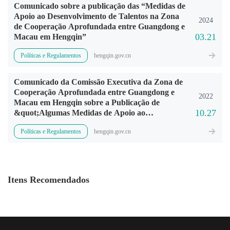
Comunicado sobre a publicação das “Medidas de
Apoio ao Desenvolvimento de Talentos na Zona
2024
de Cooperação Aprofundada entre Guangdong e
03.21
Macau em Hengqin”
Políticas e Regulamentos
hengqin.gov.cn
Comunicado da Comissão Executiva da Zona de
Cooperação Aprofundada entre Guangdong e
2022
Macau em Hengqin sobre a Publicação de
10.27
&quot;Algumas Medidas de Apoio ao
Desenvolvimento de Alta Qualidade da Indústria
Políticas e Regulamentos
hengqin.gov.cn
de Big Health da Biomedicina na Zona de
Cooperação Aprofundada entre Guangdong e
Macau em Hengqin&quot;
Itens Recomendados