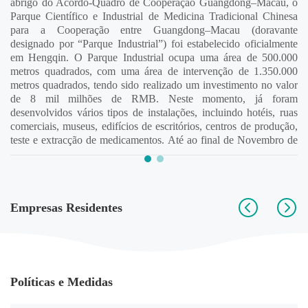
abrigo do Acordo-Quadro de Cooperação Guangdong–Macau, o
Pa
Parque Científico e Industrial de Medicina Tradicional Chinesa
fo
para a Cooperação entre Guangdong–Macau (doravante
designado por “Parque Industrial”) foi estabelecido oficialmente
em Hengqin. O Parque Industrial ocupa uma área de 500.000
metros quadrados, com uma área de intervenção de 1.350.000
metros quadrados, tendo sido realizado um investimento no valor
de 8 mil milhões de RMB. Neste momento, já foram
desenvolvidos vários tipos de instalações, incluindo hotéis, ruas
comerciais, museus, edifícios de escritórios, centros de produção,
teste e extracção de medicamentos. Até ao final de Novembro de
2024, há 238 empresas que se instalaram no Parque Industrial, das
quais 85 são empresas de Macau, abrangendo áreas como
medicina tradicional chinesa, biomedicina, dispositivos médicos,
serviços de saúde, serviços complementares, entre outras. Agora é
Empresas Residentes
o parque de big health com as instalações físicas mais completas,
com a maior aglomeração industrial e o desenvolvimento mais
avançado na Ilha de Hengqin.
Políticas e Medidas