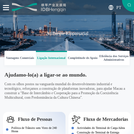
PT
Ambiente Empresarial
Eficiência dos Serviços
Vantagens Comerciais
Ligação Internacional
Completitude de Apoio
Administrativos
Ajudamo-lo(a) a ligar-se ao mundo.
Com os olhos postos na vanguarda mundial do desenvolvimento industrial e
tecnológico, reforçamos a construção de plataformas inovadoras, para ajudar Macau a
construir a “Base de Intercâmbio e Cooperação para a Promoção da Coexistência
Multicultural, com Predominância da Cultura Chinesa”.
Fluxo de Pessoas
Fluxo de Mercadorias
Política de Trânsito sem Visto de 240
Actividades do Terminal de Carga Aérea
Horas
Construção do Terminal de Entrega