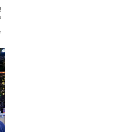
。
现
降
。
作