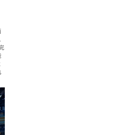
面
，
完
能
业
电