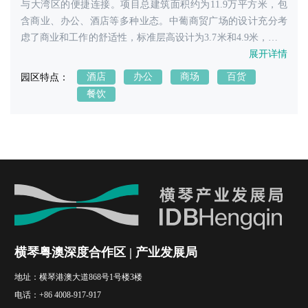
与大湾区的便捷连接。项目总建筑面积约为11.9万平方米，包
含商业、办公、酒店等多种业态。中葡商贸广场的设计充分考
虑了商业和工作的舒适性，标准层高设计为3.7米和4.9米，提供
了不同面积段的办公和商业选择，以满足不同客户的需求。项
展开详情
目还特别引进了国际品牌酒店-希尔顿逸林酒店，为业主和访客
酒店
办公
商场
百货
园区特点：
提供了高品质的住宿体验和服务。此外，中葡商贸广场还注重
餐饮
绿化和容积率的合理规划，保证了居住环境的舒适度和品质。
在配套设施方面，中葡商贸广场周边拥有丰富的教育资源、医
疗设施以及便捷的公共交通网络。项目由万科物业管理服务，
确保了高品质的物业服务和管理。中葡商贸广场不仅是粤澳合
作产业园的重点项目之一，还肩负着探索中葡合作平台的使
命，致力于促进中葡之间的经济和文化交流。其独特的地理位
置和丰富的配套设施，使其成为珠海乃至大湾区内的亮点项目
之一‌。
横琴粤澳深度合作区 | 产业发展局
地址：
横琴港澳大道868号1号楼3楼
电话：
+86 4008-917-917