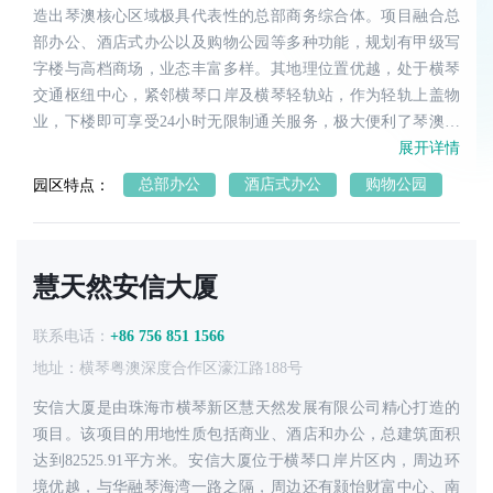
造出琴澳核心区域极具代表性的总部商务综合体。项目融合总
部办公、酒店式办公以及购物公园等多种功能，规划有甲级写
字楼与高档商场，业态丰富多样。其地理位置优越，处于横琴
交通枢纽中心，紧邻横琴口岸及横琴轻轨站，作为轻轨上盖物
业，下楼即可享受24小时无限制通关服务，极大便利了琴澳两
地人员的往来。大厦外围商业综合体环绕，配套设施成熟；内
展开详情
部配备高端健身会所、无边际泳池、3D立体公园及一站式璀璨
总部办公
酒店式办公
购物公园
园区特点：
生活场等高端设施，全方位满足购物、休闲、社交、商务、宴
请等多元化需求。
慧天然安信大厦
联系电话：
+86 756 851 1566
地址：横琴粤澳深度合作区濠江路188号
安信大厦‌是由珠海市横琴新区慧天然发展有限公司精心打造的
项目。该项目的用地性质包括商业、酒店和办公，总建筑面积
达到82525.91平方米。安信大厦位于横琴口岸片区内，周边环
境优越，与华融琴海湾一路之隔，周边还有颢怡财富中心、南