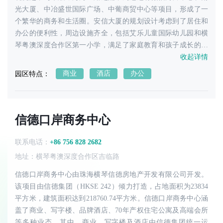
光大厦、中冶盛世国际广场、中葡商贸中心等项目，形成了一
个繁华的商务和生活圈。安信大厦的规划设计考虑到了居住和
办公的便利性，周边设施齐全，包括艾乐儿童国际幼儿园和横
琴粤澳深度合作区第一小学，满足了家庭教育和孩子成长的需
求。此外，其优越的地理位置也为商务人士提供了便捷的交通
收起详情
网络，使得通勤更加高效。
商业
酒店
办公
园区特点：
信德口岸商务中心‌
联系电话：
+86 756 828 2682
地址：横琴粤澳深度合作区吉临路
信德口岸商务中心‌由珠海横琴信德房地产开发有限公司开发。
该项目由信德集团（HKSE 242）倾力打造，占地面积为23834
平方米，建筑面积达到218760.74平方米。信德口岸商务中心涵
盖了商业、写字楼、品牌酒店、70年产权住宅公寓及高端会所
等多种业态。其中，商业、写字楼及酒店由信德集团统一运