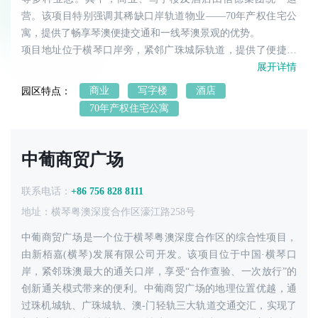
营。该项目特别强调其稀缺口岸轨道物业——70年产权住宅公
寓，提供了畅享琴澳便捷交通和一线琴澳景观的优势。
项目地址位于横琴口岸旁，紧邻广珠城际轨道，提供了便捷的
公共交通网络，包括多条公交线路和轨道交通，方便居民和访
展开详情
客的出行。此外，信德口岸商务中心还配备了丰富的社区设
商业
写字楼
酒店
园区特点：
施，如商业街、游泳池、会所等，满足了居民的日常需求，同
70年产权住宅公寓
时也为周边区域增添了商业活力。
物业公司为仲量联行，提供了专业的物业管理服务，确保了居
住环境的良好维护和管理。此外，项目周边还有多家购物中
中葡商贸广场
心、医院和学校等生活配套设施，为居民提供了便捷的生活服
务。
联系电话：
+86 756 828 8111
综上所述，信德口岸商务中心不仅是一个集商业、住宅、酒店
地址：横琴粤澳深度合作区濠江路258号
等多种功能于一体的大型综合体项目，而且其优越的地理位置
和丰富的配套设施使其成为横琴粤澳深度合作区的一个重要地
中葡商贸广场‌是一个位于横琴粤澳深度合作区的综合性项目，
产项目‌。
由新栢嘉(横琴)发展有限公司开发。该项目位于中国·横琴口
岸，紧邻珠澳最大的通关口岸，享受“合作查验、一次放行”的
创新通关模式带来的便利。中葡商贸广场的地理位置优越，通
过珠机城轨、广珠城轨、澳-门轻轨三大轨道交通交汇，实现了