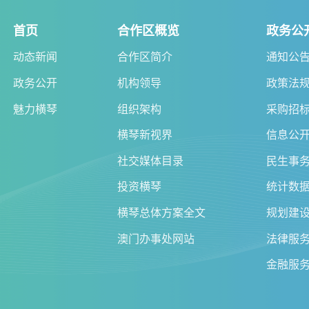
首页
合作区概览
政务公
动态新闻
合作区简介
通知公
政务公开
机构领导
政策法
魅力横琴
组织架构
采购招
横琴新视界
信息公
社交媒体目录
民生事
投资横琴
统计数
横琴总体方案全文
规划建
澳门办事处网站
法律服
金融服