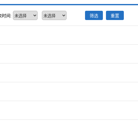
束时间:
筛选
重置