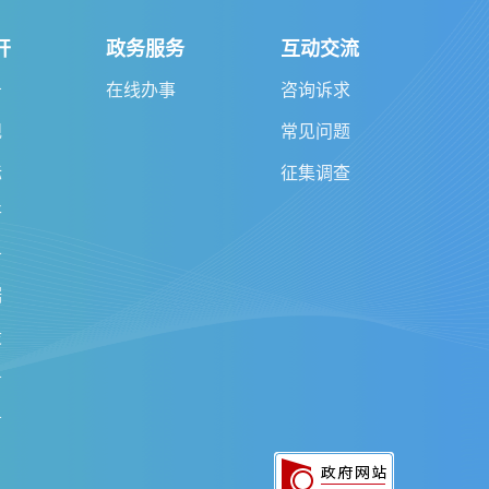
开
政务服务
互动交流
告
在线办事
咨询诉求
规
常见问题
标
征集调查
开
务
据
设
务
务