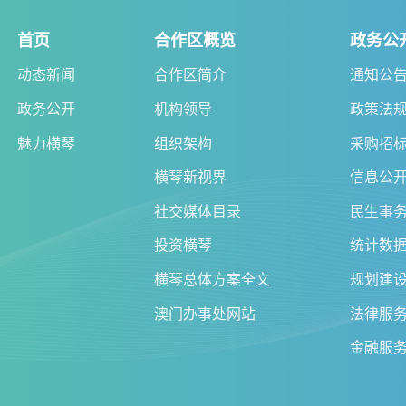
首页
合作区概览
政务公
动态新闻
合作区简介
通知公
政务公开
机构领导
政策法
魅力横琴
组织架构
采购招
横琴新视界
信息公
社交媒体目录
民生事
投资横琴
统计数
横琴总体方案全文
规划建
澳门办事处网站
法律服
金融服