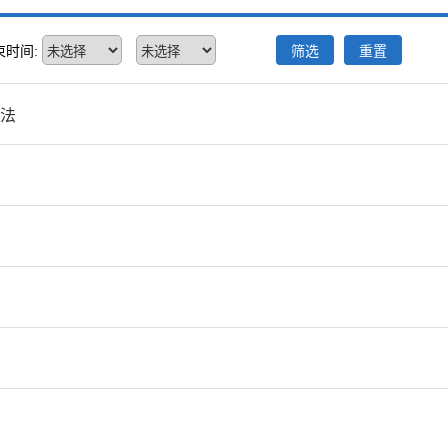
束时间:
筛选
重置
法