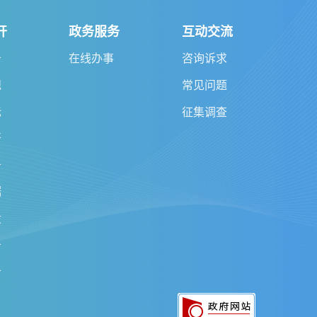
开
政务服务
互动交流
告
在线办事
咨询诉求
规
常见问题
标
征集调查
开
务
据
设
务
务