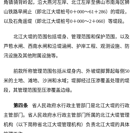
角镇骑背岭起，沿大燕河左岸、北江左岸至佛山市南海区狮
山铁路旱闸止（即北江大堤桩号0＋000～61＋286）的堤段，
以及石角遥堤（即北江大堤桩号0＋000～2＋060）等堤段。
北江大堤的范围包括堤身、管理范围和保护范围，以及
芦苞水闸、西南水闸和沿堤涵闸、护岸工程、观测设施、防
汛设施及其他附属设施等。
前款所称管理范围包括从堤身内、外坡堤脚算起每侧50
米的土地、滩地、沙洲和水域；堤脚经过压渗覆盖处理的堤
段，其管理范围至压渗覆盖边缘。
第四条
省人民政府水行政主管部门是北江大堤的行政
主管部门。省人民政府水行政主管部门所属的北江大堤管理
机构（以下简称省北江大堤管理机构）负责北江大堤的具体