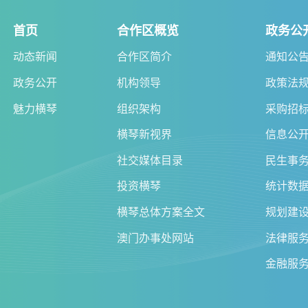
首页
合作区概览
政务公
动态新闻
合作区简介
通知公
政务公开
机构领导
政策法
魅力横琴
组织架构
采购招
横琴新视界
信息公
社交媒体目录
民生事
投资横琴
统计数
横琴总体方案全文
规划建
澳门办事处网站
法律服
金融服