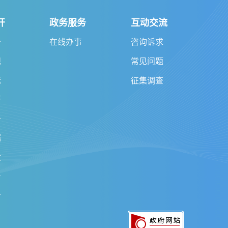
开
政务服务
互动交流
告
在线办事
咨询诉求
规
常见问题
标
征集调查
开
务
据
设
务
务