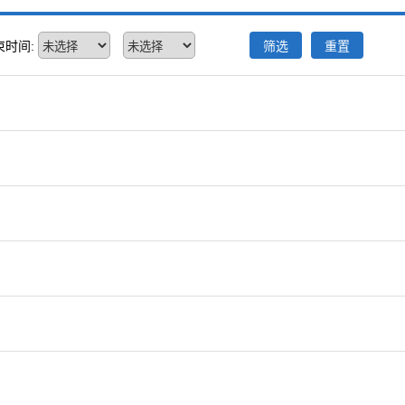
束时间:
筛选
重置