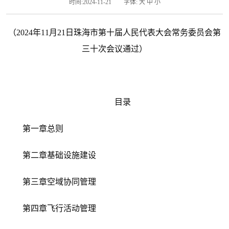
时间:2024-11-21
字体:
大
中
小
（
2024
年
1
1
月
2
1
日珠海市第十届人民代表大会常务委员会第
三十
次会议通过
）
目录
第一章总则
第二章基础设施建设
第三章空域协同管理
第四章飞行活动管理