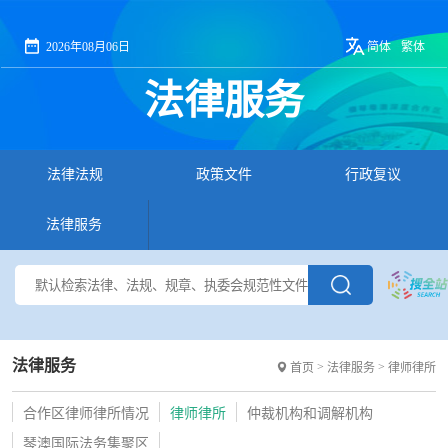
2026年08月06日
简体
繁体
法律服务
法律法规
政策文件
行政复议
法律服务
法律服务
>
>
首页
法律服务
律师律所
合作区律师律所情况
律师律所
仲裁机构和调解机构
琴澳国际法务集聚区