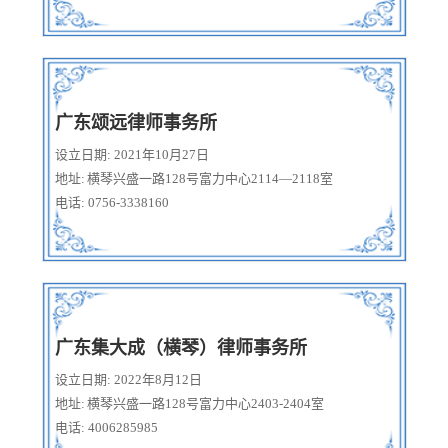
广东颂远律师事务所
设立日期: 2021年10月27日
地址:
横琴兴盛一路128号富力中心2114—2118室
电话: 0756-3338160
广东集大成（横琴）律师事务所
设立日期: 2022年8月12日
地址:
横琴兴盛一路128号富力中心2403-2404室
电话: 4006285985