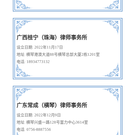
广西桂宁（珠海）律师事务所
设立日期: 2022年11月17日
地址:
横琴港澳大道88号横琴总部大厦2栋1201室
电话: 18934773132
广东常成（横琴）律师事务所
设立日期: 2022年12月9日
地址:
横琴兴盛一路128号富力中心3614室
电话: 0756-8887556