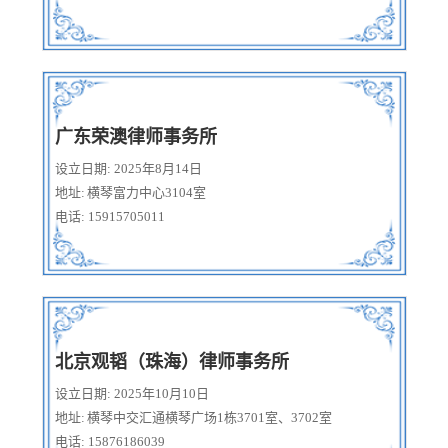
广东荣澳律师事务所
设立日期: 2025年8月14日
地址:
横琴富力中心3104室
电话: 15915705011
北京观韬（珠海）律师事务所
设立日期: 2025年10月10日
地址:
横琴中交汇通横琴广场1栋3701室、3702室
电话: 15876186039