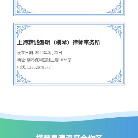
上海精诚磐明（横琴）律师事务所
设立日期: 2026年6月25日
地址:
横琴保利国际主塔1826室
电话: 13802679577