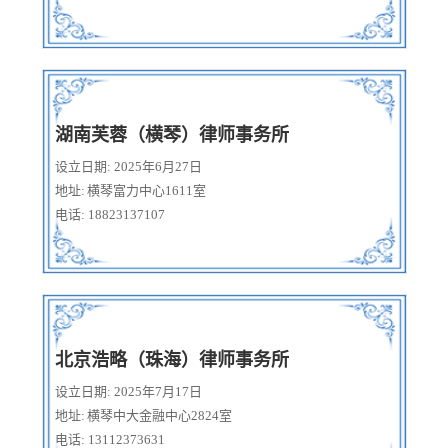
湖南芙蓉（横琴）律师事务所
设立日期: 2025年6月27日
地址:
横琴富力中心1611室
电话: 18823137107
北京浩略（珠海）律师事务所
设立日期: 2025年7月17日
地址:
横琴中大金融中心2824室
电话: 13112373631