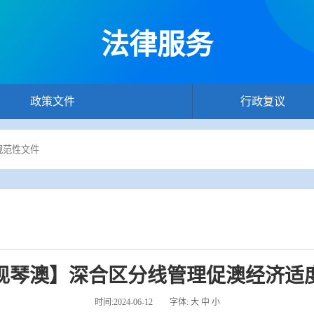
法律服务
政策文件
行政复议
现琴澳】深合区分线管理促澳经济适
时间:2024-06-12
字体:
大
中
小