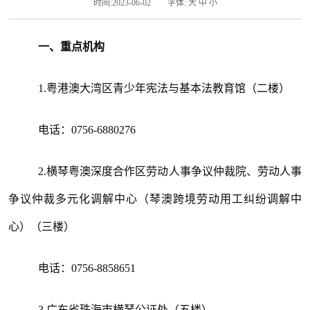
时间:2023-06-02
字体:
大
中
小
一、重点机构
1.粤港澳大湾区青少年宪法与基本法教育馆（二楼）
电话：0756-6880276
2.横琴粤澳深度合作区劳动人事争议仲裁院、劳动人事
争议仲裁多元化调解中心（琴澳跨境劳动用工纠纷调解中
心）（三楼）
电话：0756-8858651
3.广东省珠海市横琴公证处（五楼）