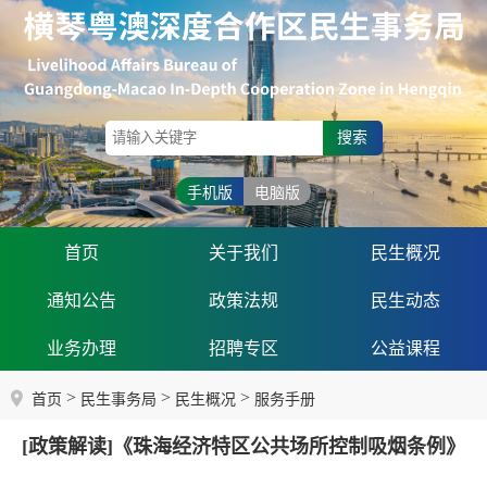
搜索
手机版
电脑版
首页
关于我们
民生概况
通知公告
政策法规
民生动态
业务办理
招聘专区
公益课程
>
>
>
首页
民生事务局
民生概况
服务手册
[政策解读]《珠海经济特区公共场所控制吸烟条例》