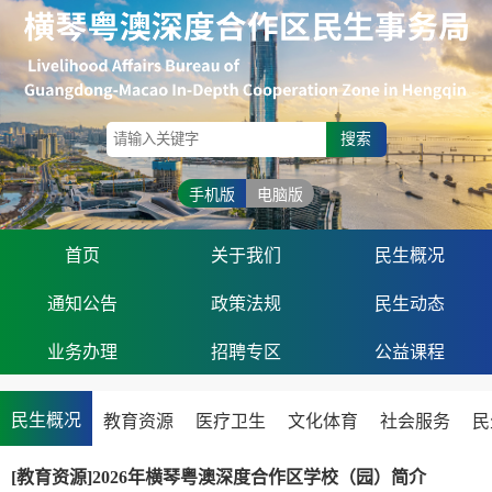
搜索
手机版
电脑版
首页
关于我们
民生概况
通知公告
政策法规
民生动态
业务办理
招聘专区
公益课程
民生概况
教育资源
医疗卫生
文化体育
社会服务
民
[教育资源]2026年横琴粤澳深度合作区学校（园）简介