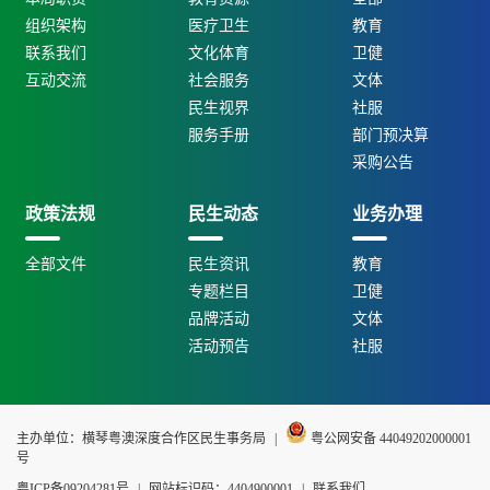
组织架构
医疗卫生
教育
联系我们
文化体育
卫健
互动交流
社会服务
文体
民生视界
社服
服务手册
部门预决算
采购公告
政策法规
民生动态
业务办理
全部文件
民生资讯
教育
专题栏目
卫健
品牌活动
文体
活动预告
社服
主办单位：横琴粤澳深度合作区民生事务局
|
粤公网安备 44049202000001
号
粤ICP备09204281号
|
网站标识码：4404900001
|
联系我们