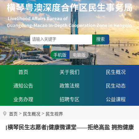
搜索
手机版
电脑版
首页
关于我们
民生概况
通知公告
政策法规
民生动态
业务办理
招聘专区
公益课程
>
>
首页
民生概况
民生视界
[横琴民生志愿者]健康微课堂——拒绝高盐 拥抱健康