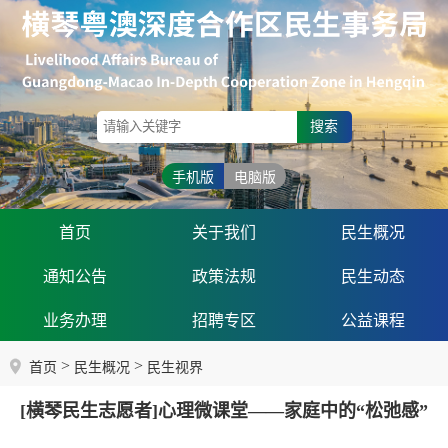
搜索
手机版
电脑版
首页
关于我们
民生概况
通知公告
政策法规
民生动态
业务办理
招聘专区
公益课程
>
>
首页
民生概况
民生视界
[横琴民生志愿者]心理微课堂——家庭中的“松弛感”