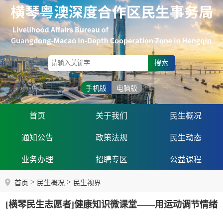
搜索
手机版
电脑版
首页
关于我们
民生概况
通知公告
政策法规
民生动态
业务办理
招聘专区
公益课程
>
>
首页
民生概况
民生视界
[横琴民生志愿者]健康知识微课堂——用运动调节情绪