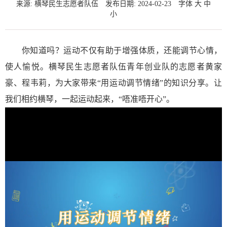
来源: 横琴民生志愿者队伍
发布日期: 2024-02-23
字体
大
中
小
你知道吗？运动不仅有助于增强体质，还能调节心情，
使人愉悦。横琴民生志愿者队伍青年创业队的志愿者黄家
豪、程韦莉，为大家带来“用运动调节情绪”的知识分享。让
我们相约横琴，一起运动起来，“唔准唔开心”。