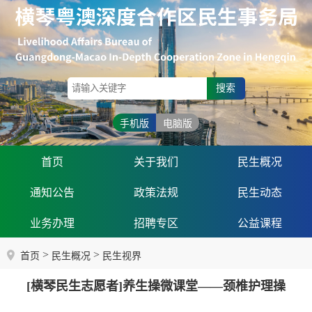
搜索
手机版
电脑版
首页
关于我们
民生概况
通知公告
政策法规
民生动态
业务办理
招聘专区
公益课程
>
>
首页
民生概况
民生视界
[横琴民生志愿者]养生操微课堂——颈椎护理操