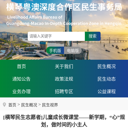
搜索
手机版
电脑版
首页
关于我们
民生概况
通知公告
政策法规
民生动态
业务办理
招聘专区
公益课程
>
>
首页
民生概况
民生视界
[横琴民生志愿者]儿童成长微课堂——新学期，“心”规
划，做时间的小主人