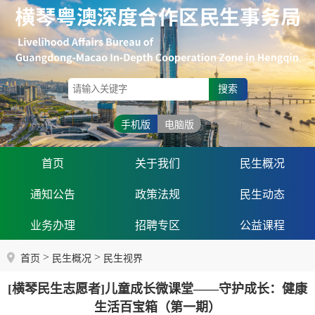
搜索
手机版
电脑版
首页
关于我们
民生概况
通知公告
政策法规
民生动态
业务办理
招聘专区
公益课程
>
>
首页
民生概况
民生视界
[横琴民生志愿者]儿童成长微课堂——守护成长：健康
生活百宝箱（第一期）