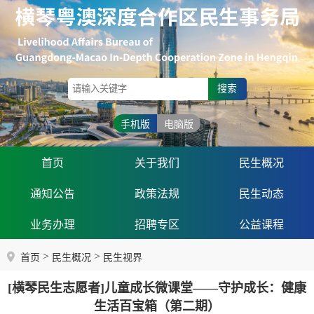
搜索
手机版
电脑版
首页
关于我们
民生概况
通知公告
政策法规
民生动态
业务办理
招聘专区
公益课程
>
>
首页
民生概况
民生视界
[横琴民生志愿者]儿童成长微课堂——守护成长：健康
生活百宝箱（第二期）