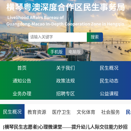
搜索
手机版
电脑版
首页
关于我们
民生概况
通知公告
政策法规
民生动态
业务办理
招聘专区
公益课程
民生概况
教育资源
医疗卫生
文化体育
社会服务
民
[横琴民生志愿者]心理微课堂——提升幼儿人际交往能力妙招