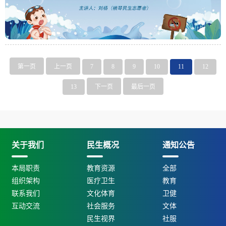
第一页
上一页
7
8
9
10
11
12
13
下一页
最后一页
关于我们
民生概况
通知公告
本局职责
教育资源
全部
组织架构
医疗卫生
教育
联系我们
文化体育
卫健
互动交流
社会服务
文体
民生视界
社服