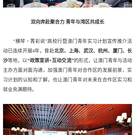
双向奔赴聚合力 青年与湾区共成长
“横琴・菁彩说”高校行暨澳门青年实习计划宣传推介活
动已连续开展4年，曾赴
北京、上海、武汉、杭州、厦门、长
沙
等地，以
“政策宣讲+互动交流”
的形式，让澳门青年与活动
主办方面对面沟通，加强澳门青年对合作区的发展前景、实
习计划的认知和了解，也让澳门青年对未来在合作区实习和
就业充满期待。