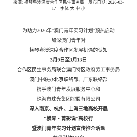
来源: 横琴粤澳深度合作区民生事务局
发布日期: 2026-03-
17
字体
大
中
小
为助力2026年“澳门青年实习计划”预热启动
加深澳门青年对
横琴粤澳深度合作区发展机遇的认知
3月9日至3月13日
合作区民生事务局联合澳门特区政府劳工事务局
澳门中联办北京联络部、广东联络部
携手澳门青年发展服务中心和
珠海市珠光集团控股有限公司
深入南京、杭州、上海三地高校开展
“横琴・菁彩说”高校行
暨澳门青年实习计划宣传推介活动