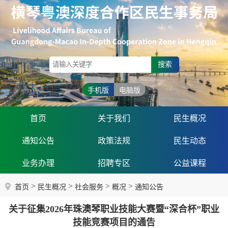
搜索
手机版
电脑版
首页
关于我们
民生概况
通知公告
政策法规
民生动态
业务办理
招聘专区
公益课程
>
>
>
>
首页
民生概况
社会服务
概况
通知公告
关于征集2026年珠澳琴职业技能大赛暨“深合杯”职业
技能竞赛项目的通告