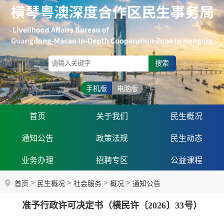
搜索
手机版
电脑版
首页
关于我们
民生概况
通知公告
政策法规
民生动态
业务办理
招聘专区
公益课程
>
>
>
>
首页
民生概况
社会服务
概况
通知公告
准予行政许可决定书（横民许〔2026〕33号）