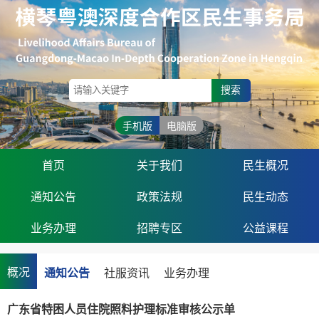
搜索
手机版
电脑版
首页
关于我们
民生概况
通知公告
政策法规
民生动态
业务办理
招聘专区
公益课程
概况
通知公告
社服资讯
业务办理
广东省特困人员住院照料护理标准审核公示单