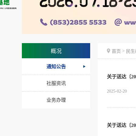
>
概况
首页
民生
通知公告
关于送达〔20
社服资讯
2025-02-20
业务办理
关于送达〔20